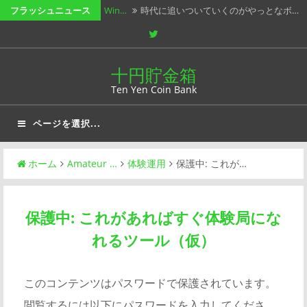
コ
フラッシュニュース
Win…
時代に追いついていくのがやっとなボ…
ン
Twitter
202…
オール群馬コンテストですが、県外局…
テ
AJA…
時間はたっぷりありました。何も準備…
ン
十円貯金箱
ツ
Ten Yen Coin Bank
春オン…
春の木漏れ日がぁ～ みたいのは、ブ…
へ
小っち…
USBメモリの話です。 普段PC間…
ページを選択...
ス
キ
ッ
ホーム
Amateur …
体験運用
保護中: これが…
プ
保護中: これがあればすぐ体験局にな
れるツール（仮）
このコンテンツはパスワードで保護されています。
閲覧するには以下にパスワードを入力してくださ