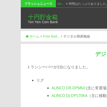
コ
フラッシュニュース
AJA…
時間はたっぷりありました
ン
春オン…
春の木漏れ日がぁ～ み
十円貯金箱
テ
Ten Yen Coin Bank
小っち…
USBメモリの話です。 
ン
ツ
Win…
時代に追いついていくのが
ホーム
Free Rad…
デジタル簡易無線
へ
202…
オール群馬コンテストです
ス
キ
デジ
ッ
プ
トランシーバーが2台になりました。
リグ
ALINCO DR-DPM60
(主に常置
ALINCO DJ-DPS70KA
（主に移動