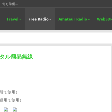
。何も準備…
たいのは、ブ…
Travel
Free Radio
Amateur Radio
WebSD
普段PC間…
やっとなボ…
が、県外局…
タル簡易無線
場所で使用）
運用で使用）