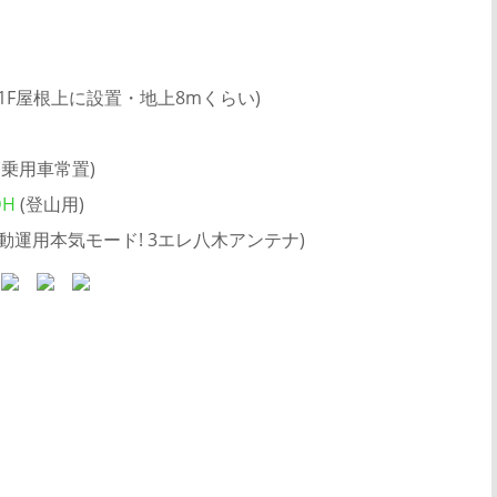
(1F屋根上に設置・地上8mくらい)
(乗用車常置)
DH
(登山用)
動運用本気モード! 3エレ八木アンテナ)