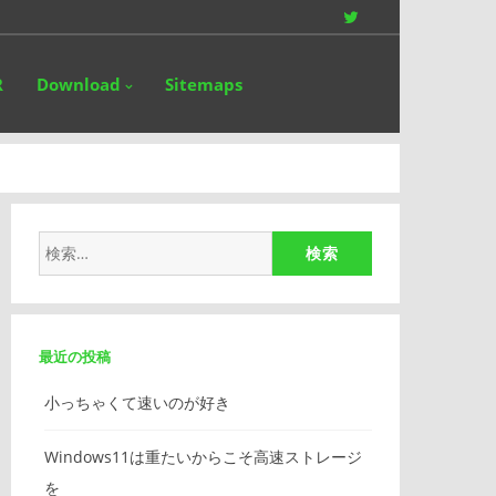
Twitter
R
Download
Sitemaps
検
索:
最近の投稿
小っちゃくて速いのが好き
Windows11は重たいからこそ高速ストレージ
を