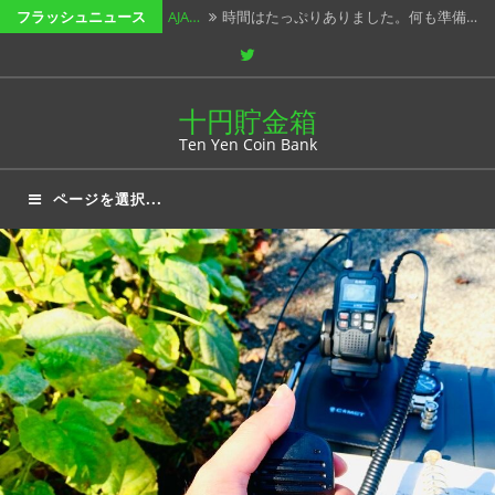
コ
フラッシュニュース
春オン…
春の木漏れ日がぁ～ みたいのは、ブ…
ン
Twitter
小っち…
USBメモリの話です。 普段PC間…
テ
Win…
時代に追いついていくのがやっとなボ…
ン
十円貯金箱
ツ
Ten Yen Coin Bank
202…
オール群馬コンテストですが、県外局…
へ
AJA…
時間はたっぷりありました。何も準備…
ページを選択...
ス
キ
ッ
プ