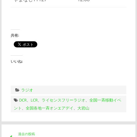
共有:
いいね:
ラジオ
DCR
、
LCR
、
ライセンスフリーラジオ
、
全国一斉移動イベ
ント
、
全国各地一斉オンエアデイ
、
大岩山
投
過去の投稿
前