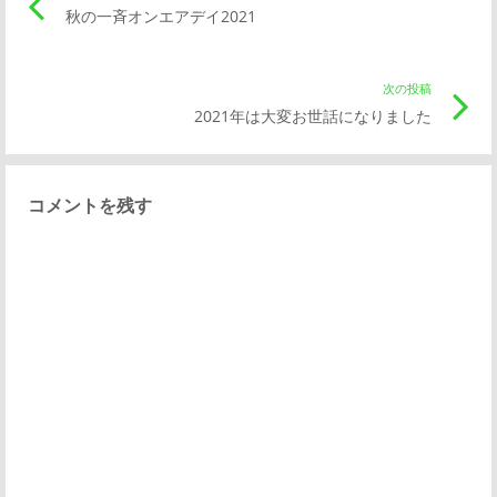
秋の一斉オンエアデイ2021
の
稿
記
事
次の投稿
次
ナ
リ
2021年は大変お世話になりました
の
ン
記
ビ
ク
事
コメントを残す
リ
ゲ
ン
ク
ー
シ
ョ
ン