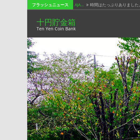
コ
フラッシュニュース
春オン…
春の木漏れ日がぁ～ み
ン
小っち…
USBメモリの話です。 
十円貯金箱
テ
Ten Yen Coin Bank
Win…
時代に追いついていくのが
ン
ツ
202…
オール群馬コンテストです
へ
AJA…
時間はたっぷりありました
ス
キ
ッ
プ