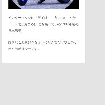
インターネッツの世界では、「丸山 徹 」とか
「十○円(とおまる)」と名乗っている1987年製の
日本男子。
好きなことを好きなように好きなだけやるのが
ボクのポリシーです。