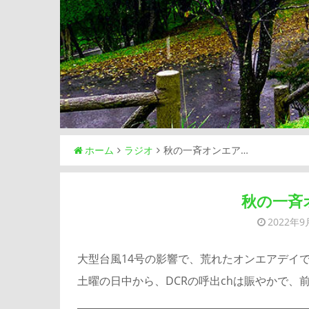
ホーム
ラジオ
秋の一斉オンエア…
秋の一斉
2022年9
大型台風14号の影響で、荒れたオンエアデイ
土曜の日中から、DCRの呼出chは賑やかで、