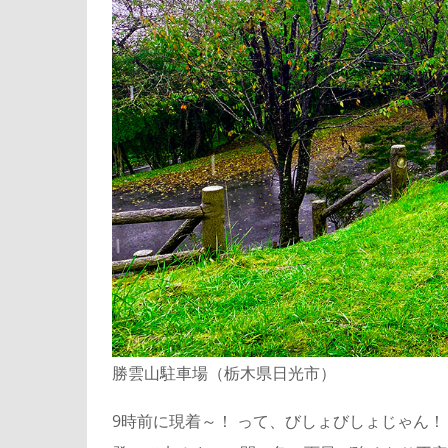
勝雲山駐車場（栃木県日光市）
9時前に現着～！ って、びしょびしょじゃん！！