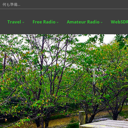
たいのは、ブ…
普段PC間…
Travel
Free Radio
Amateur Radio
WebSD
やっとなボ…
が、県外局…
。何も準備…