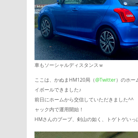
車もソーシャルディスタンスｗ
ここは、かぬまHM120局（
@Twitter
）のホー
イボールできました♪
前日にホームから交信していただきました^^
ャック内で運用開始！
HMさんのブーブ、剣山の如く、トゲトゲいっぱ